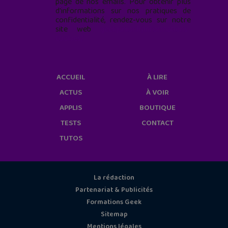
page de nos emails. Pour obtenir plus
d'informations sur nos pratiques de
confidentialité, rendez-vous sur notre
site web
geekjunior.fr/informations-
cookies/
ACCUEIL
À LIRE
ACTUS
À VOIR
APPLIS
BOUTIQUE
TESTS
CONTACT
TUTOS
La rédaction
Partenariat & Publicités
Formations Geek
Sitemap
Mentions légales