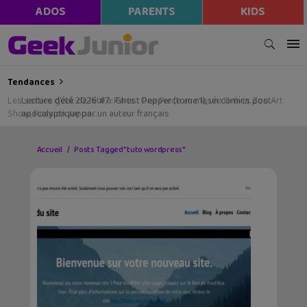
ADOS
PARENTS
KIDS
Tendances
Les sorties geek de l’été à Paris : One Piece au musée Grévin, Zoo Art
Show, Passion Japon…
Accueil
Posts Tagged "tuto wordpress"