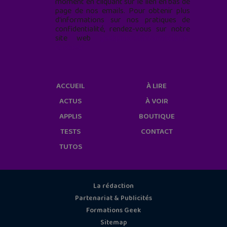
moment en cliquant sur le lien en bas de
page de nos emails. Pour obtenir plus
d'informations sur nos pratiques de
confidentialité, rendez-vous sur notre
site web
geekjunior.fr/informations-
cookies/
ACCUEIL
À LIRE
ACTUS
À VOIR
APPLIS
BOUTIQUE
TESTS
CONTACT
TUTOS
La rédaction
Partenariat & Publicités
Formations Geek
Sitemap