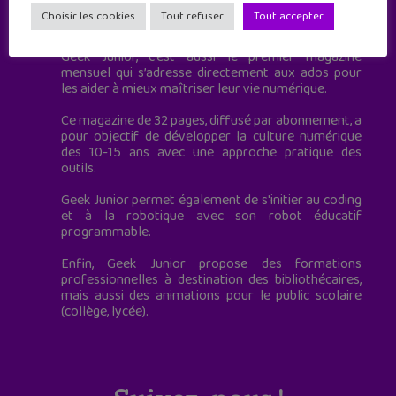
Geek Junior est le premier site de culture numérique
Choisir les cookies
Tout refuser
Tout accepter
à destination des adolescents.
Geek Junior, c’est aussi le premier magazine
mensuel qui s’adresse directement aux ados pour
les aider à mieux maîtriser leur vie numérique.
Ce magazine de 32 pages, diffusé par abonnement, a
pour objectif de développer la culture numérique
des 10-15 ans avec une approche pratique des
outils.
Geek Junior permet également de s'initier au coding
et à la robotique avec son robot éducatif
programmable.
Enfin, Geek Junior propose des formations
professionnelles à destination des bibliothécaires,
mais aussi des animations pour le public scolaire
(collège, lycée).