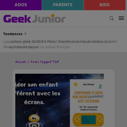
ADOS
PARENTS
KIDS
Tendances
Les sorties geek de l’été à Paris : One Piece au musée Grévin, Zoo Art
Show, Passion Japon…
Accueil
Posts Tagged "TSA"