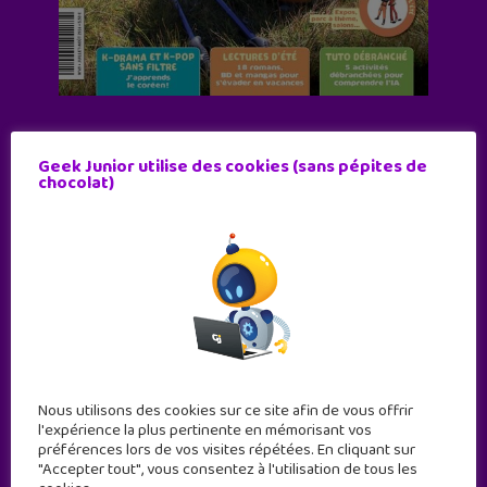
Abonne-toi !
Geek Junior utilise des cookies (sans pépites de
11 numéros par an
chocolat)
JE M'ABONNE !
Nous utilisons des cookies sur ce site afin de vous offrir
l'expérience la plus pertinente en mémorisant vos
préférences lors de vos visites répétées. En cliquant sur
"Accepter tout", vous consentez à l'utilisation de tous les