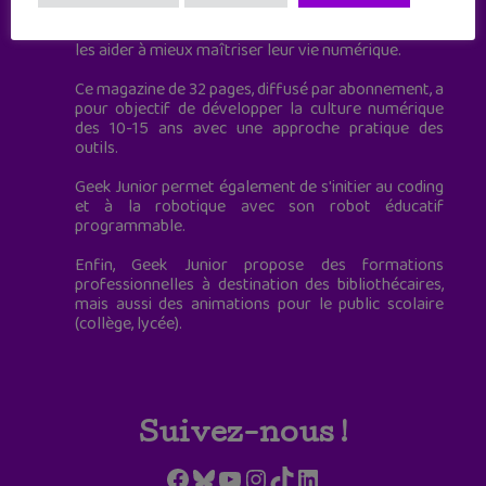
Geek Junior, c’est aussi le premier magazine
mensuel qui s’adresse directement aux ados pour
les aider à mieux maîtriser leur vie numérique.
Ce magazine de 32 pages, diffusé par abonnement, a
pour objectif de développer la culture numérique
des 10-15 ans avec une approche pratique des
outils.
Geek Junior permet également de s'initier au coding
et à la robotique avec son robot éducatif
programmable.
Enfin, Geek Junior propose des formations
professionnelles à destination des bibliothécaires,
mais aussi des animations pour le public scolaire
(collège, lycée).
Suivez-nous !
Facebook
Bluesky
YouTube
Instagram
TikTok
LinkedIn