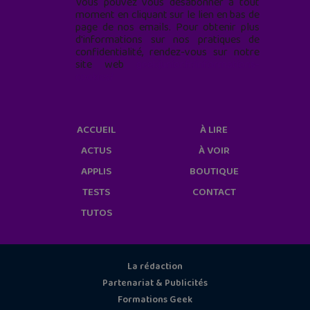
Vous pouvez vous désabonner à tout
moment en cliquant sur le lien en bas de
page de nos emails. Pour obtenir plus
d'informations sur nos pratiques de
confidentialité, rendez-vous sur notre
site web
geekjunior.fr/informations-
cookies/
ACCUEIL
À LIRE
ACTUS
À VOIR
APPLIS
BOUTIQUE
TESTS
CONTACT
TUTOS
La rédaction
Partenariat & Publicités
Formations Geek