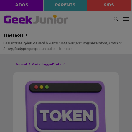
ADOS
PARENTS
KIDS
Tendances
Les sorties geek de l’été à Paris : One Piece au musée Grévin, Zoo Art
Show, Passion Japon…
Accueil
Posts Tagged "token"