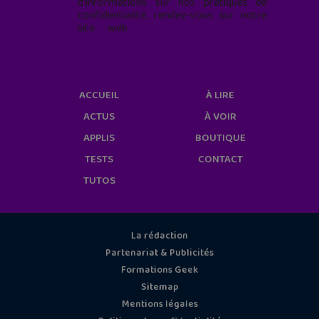
d'informations sur nos pratiques de
confidentialité, rendez-vous sur notre
site web
geekjunior.fr/informations-
cookies/
ACCUEIL
À LIRE
ACTUS
À VOIR
APPLIS
BOUTIQUE
TESTS
CONTACT
TUTOS
La rédaction
Partenariat & Publicités
Formations Geek
Sitemap
Mentions légales