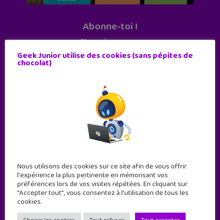
Abonne-toi !
11 numéros par an
Geek Junior utilise des cookies (sans pépites de
chocolat)
JE M'ABONNE !
Nous utilisons des cookies sur ce site afin de vous offrir
l'expérience la plus pertinente en mémorisant vos
préférences lors de vos visites répétées. En cliquant sur
"Accepter tout", vous consentez à l'utilisation de tous les
cookies.
Geek Junior est le premier site de culture numérique
à destination des adolescents.