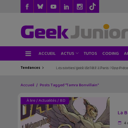
ACCUEIL
TUTOS
CODING
ACTUS
A
Tendances
Les sorties geek de l’été à Paris : One Pie
Accueil
Posts Tagged "Tamra Bonvillain"
À lire
/
Actualités
/
BD
La B
4 