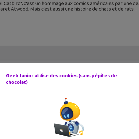
el Catbird", c'est un hommage aux comics américains par une 
ret Atwood. Mais c'est aussi une histoire de chats et de rats
Geek Junior utilise des cookies (sans pépites de
chocolat)