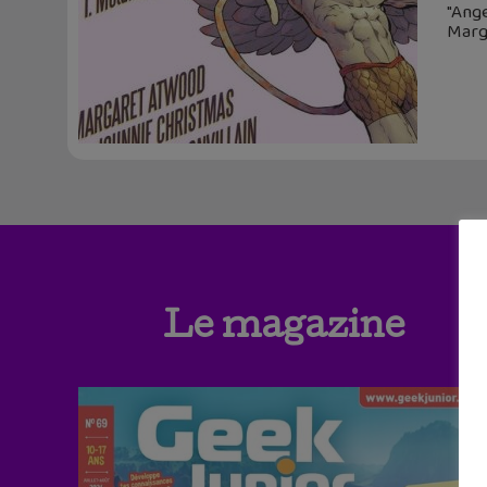
"Ang
Marga
Le magazine