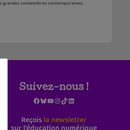
des grandes romancières contemporaines,
Suivez-nous !
Facebook
Bluesky
YouTube
Instagram
TikTok
LinkedIn
Reçois
la newsletter
sur l'éducation numérique