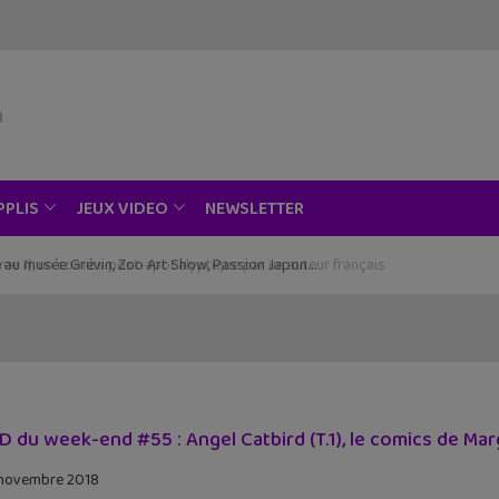
NEWSLETTER
PPLIS
JEUX VIDEO
ce au musée Grévin, Zoo Art Show, Passion Japon…
D du week-end #55 : Angel Catbird (T.1), le comics de M
novembre 2018