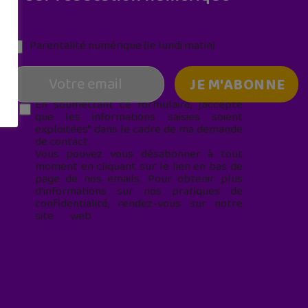
Parentalité numérique (le lundi matin)
En soumettant ce formulaire, j’accepte
que les informations saisies soient
exploitées* dans le cadre de ma demande
de contact.
Vous pouvez vous désabonner à tout
moment en cliquant sur le lien en bas de
page de nos emails. Pour obtenir plus
d'informations sur nos pratiques de
confidentialité, rendez-vous sur notre
site web
geekjunior.fr/informations-
cookies/