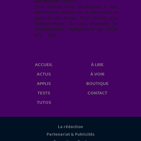
demande de contact.
Vous pouvez vous désabonner à tout
moment en cliquant sur le lien en bas de
page de nos emails. Pour obtenir plus
d'informations sur nos pratiques de
confidentialité, rendez-vous sur notre
site web
geekjunior.fr/informations-
cookies/
ACCUEIL
À LIRE
ACTUS
À VOIR
APPLIS
BOUTIQUE
TESTS
CONTACT
TUTOS
La rédaction
Partenariat & Publicités