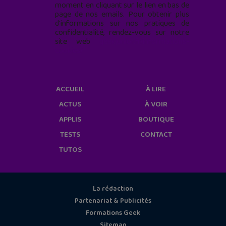
moment en cliquant sur le lien en bas de
page de nos emails. Pour obtenir plus
d'informations sur nos pratiques de
confidentialité, rendez-vous sur notre
site web
geekjunior.fr/informations-
cookies/
ACCUEIL
À LIRE
ACTUS
À VOIR
APPLIS
BOUTIQUE
TESTS
CONTACT
TUTOS
La rédaction
Partenariat & Publicités
Formations Geek
Sitemap