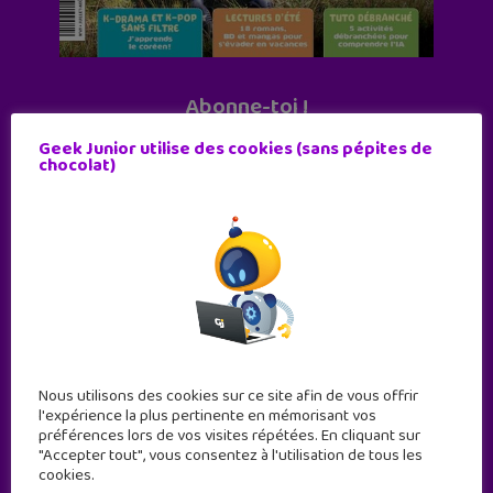
Abonne-toi !
11 numéros par an
Geek Junior utilise des cookies (sans pépites de
chocolat)
JE M'ABONNE !
Nous utilisons des cookies sur ce site afin de vous offrir
l'expérience la plus pertinente en mémorisant vos
préférences lors de vos visites répétées. En cliquant sur
"Accepter tout", vous consentez à l'utilisation de tous les
cookies.