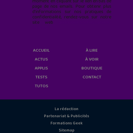
moment en cliquant sur le lien en bas de
page de nos emails. Pour obtenir plus
d'informations sur nos pratiques de
confidentialité, rendez-vous sur notre
site web
geekjunior.fr/informations-
cookies/
ACCUEIL
À LIRE
ACTUS
À VOIR
APPLIS
BOUTIQUE
TESTS
CONTACT
TUTOS
La rédaction
Partenariat & Publicités
Formations Geek
Sitemap