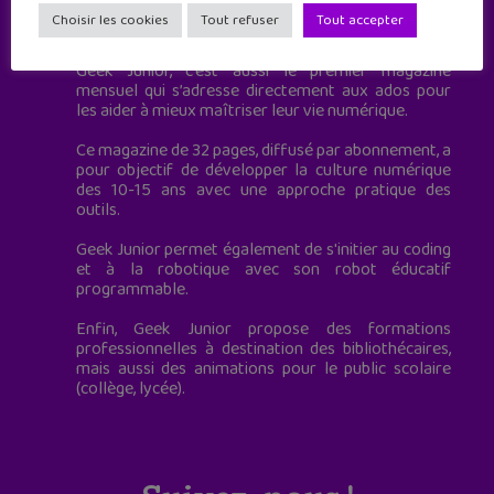
Geek Junior est le premier site de culture numérique
Choisir les cookies
Tout refuser
Tout accepter
à destination des adolescents.
Geek Junior, c’est aussi le premier magazine
mensuel qui s’adresse directement aux ados pour
les aider à mieux maîtriser leur vie numérique.
Ce magazine de 32 pages, diffusé par abonnement, a
pour objectif de développer la culture numérique
des 10-15 ans avec une approche pratique des
outils.
Geek Junior permet également de s'initier au coding
et à la robotique avec son robot éducatif
programmable.
Enfin, Geek Junior propose des formations
professionnelles à destination des bibliothécaires,
mais aussi des animations pour le public scolaire
(collège, lycée).