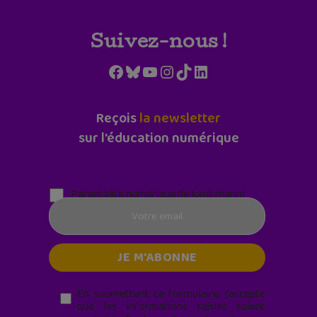
Suivez-nous !
Facebook
Bluesky
YouTube
Instagram
TikTok
LinkedIn
Reçois
la newsletter
sur l'éducation numérique
Parentalité numérique (le lundi matin)
En soumettant ce formulaire, j’accepte
que les informations saisies soient