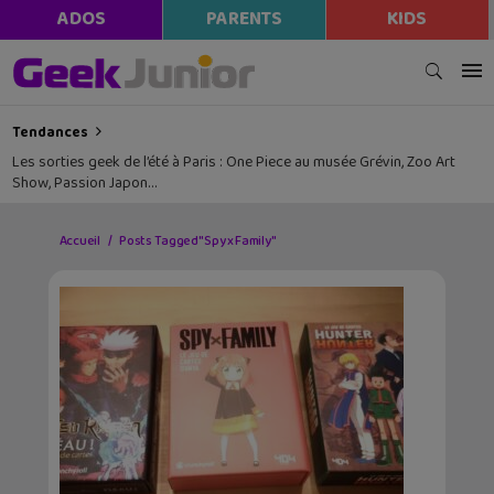
ADOS
PARENTS
KIDS
Tendances
Lecture d’été 2026 #6 : Là où danse le vent, un beau roman graphique
Les sorties geek de l’été à Paris : One Piece au musée Grévin, Zoo Art
avec la Bretagne en toile de fond
Show, Passion Japon…
Accueil
Posts Tagged "Spy x Family"