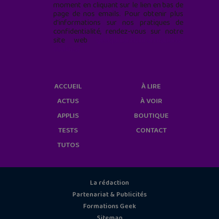
moment en cliquant sur le lien en bas de
page de nos emails. Pour obtenir plus
d'informations sur nos pratiques de
confidentialité, rendez-vous sur notre
site web
geekjunior.fr/informations-
cookies/
ACCUEIL
À LIRE
ACTUS
À VOIR
APPLIS
BOUTIQUE
TESTS
CONTACT
TUTOS
La rédaction
Partenariat & Publicités
Formations Geek
Sitemap