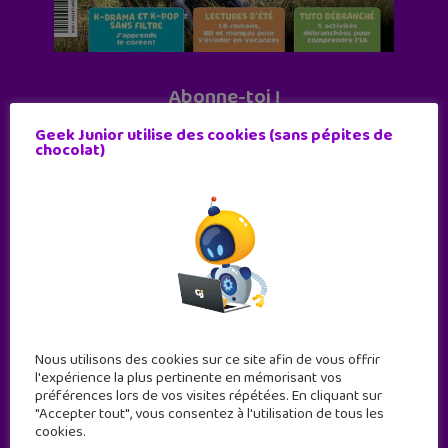
Abonne-toi !
11 numéros par an
Geek Junior utilise des cookies (sans pépites de
chocolat)
JE M'ABONNE !
Nous utilisons des cookies sur ce site afin de vous offrir
l'expérience la plus pertinente en mémorisant vos
préférences lors de vos visites répétées. En cliquant sur
"Accepter tout", vous consentez à l'utilisation de tous les
cookies.