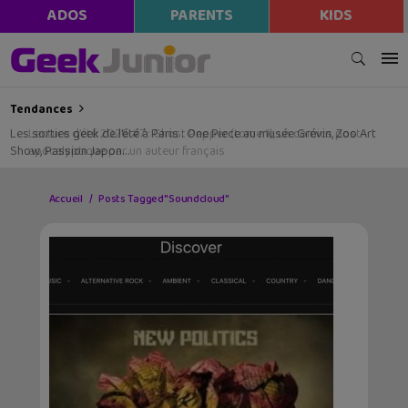
ADOS
PARENTS
KIDS
Tendances
Les sorties geek de l’été à Paris : One Piece au musée Grévin, Zoo Art
Show, Passion Japon…
Accueil
Posts Tagged "Soundcloud"