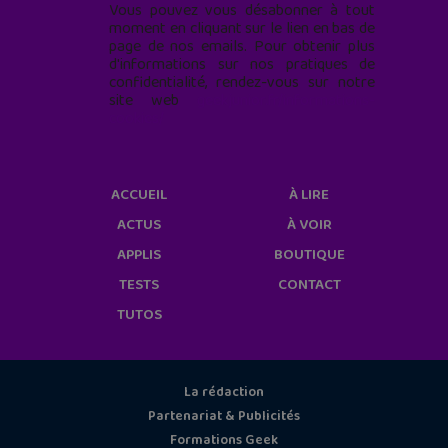
Vous pouvez vous désabonner à tout
moment en cliquant sur le lien en bas de
page de nos emails. Pour obtenir plus
d'informations sur nos pratiques de
confidentialité, rendez-vous sur notre
site web
geekjunior.fr/informations-
cookies/
ACCUEIL
À LIRE
ACTUS
À VOIR
APPLIS
BOUTIQUE
TESTS
CONTACT
TUTOS
La rédaction
Partenariat & Publicités
Formations Geek