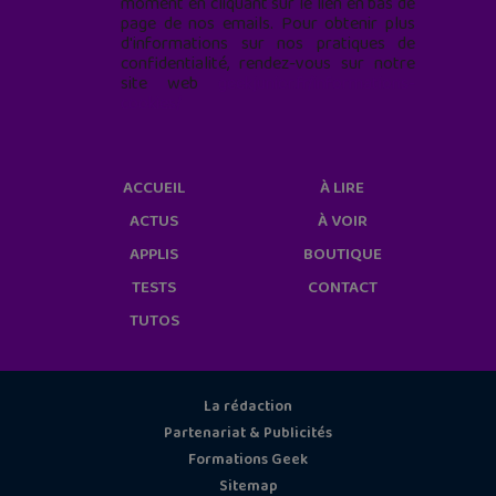
moment en cliquant sur le lien en bas de
page de nos emails. Pour obtenir plus
d'informations sur nos pratiques de
confidentialité, rendez-vous sur notre
site web
geekjunior.fr/informations-
cookies/
ACCUEIL
À LIRE
ACTUS
À VOIR
APPLIS
BOUTIQUE
TESTS
CONTACT
TUTOS
La rédaction
Partenariat & Publicités
Formations Geek
Sitemap