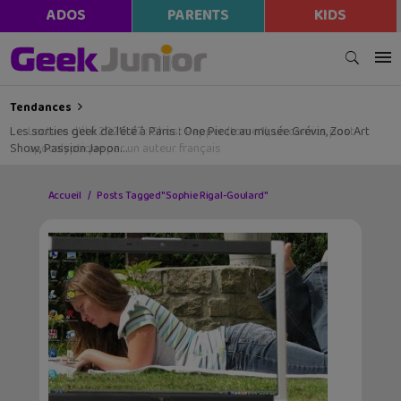
ADOS
PARENTS
KIDS
Tendances
Les sorties geek de l’été à Paris : One Piece au musée Grévin, Zoo Art
Show, Passion Japon…
Accueil
Posts Tagged "Sophie Rigal-Goulard"