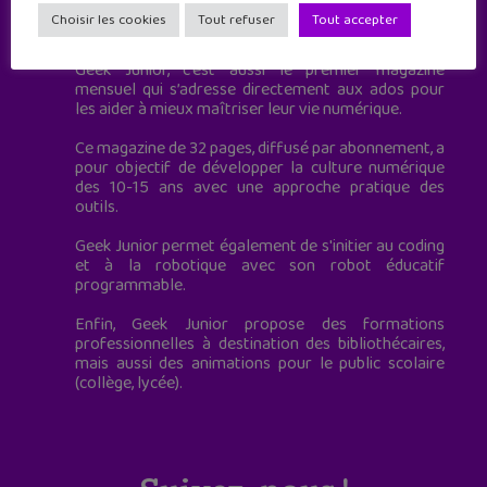
Geek Junior est le premier site de culture numérique
Choisir les cookies
Tout refuser
Tout accepter
à destination des adolescents.
Geek Junior, c’est aussi le premier magazine
mensuel qui s’adresse directement aux ados pour
les aider à mieux maîtriser leur vie numérique.
Ce magazine de 32 pages, diffusé par abonnement, a
pour objectif de développer la culture numérique
des 10-15 ans avec une approche pratique des
outils.
Geek Junior permet également de s'initier au coding
et à la robotique avec son robot éducatif
programmable.
Enfin, Geek Junior propose des formations
professionnelles à destination des bibliothécaires,
mais aussi des animations pour le public scolaire
(collège, lycée).