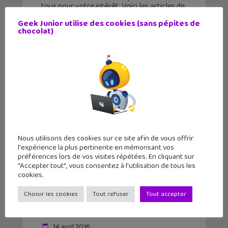
tous pour votre intérêt. Voici les articles de
la semaine avec une solution de soutien
Geek Junior utilise des cookies (sans pépites de
scolaire pas comme les autres, un
chocolat)
Nous utilisons des cookies sur ce site afin de vous offrir
l'expérience la plus pertinente en mémorisant vos
préférences lors de vos visites répétées. En cliquant sur
"Accepter tout", vous consentez à l'utilisation de tous les
cookies.
Choisir les cookies
Tout refuser
Tout accepter
Slither.io : le mariage rigolo des jeux
Agar.io et Snake !
14 avril 2016