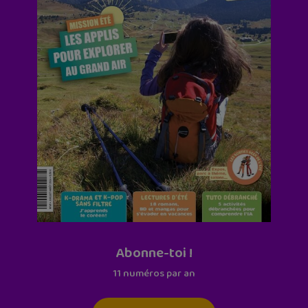
Abonne-toi !
11 numéros par an