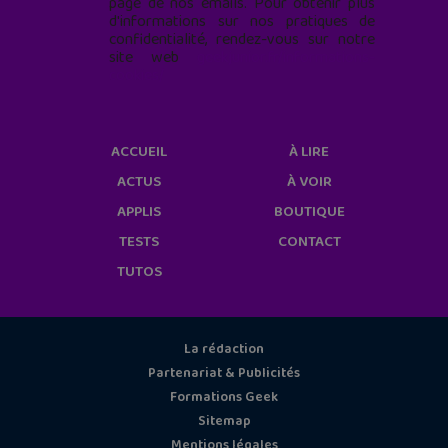
page de nos emails. Pour obtenir plus
d'informations sur nos pratiques de
confidentialité, rendez-vous sur notre
site web
geekjunior.fr/informations-
cookies/
ACCUEIL
À LIRE
ACTUS
À VOIR
APPLIS
BOUTIQUE
TESTS
CONTACT
TUTOS
La rédaction
Partenariat & Publicités
Formations Geek
Sitemap
Mentions légales