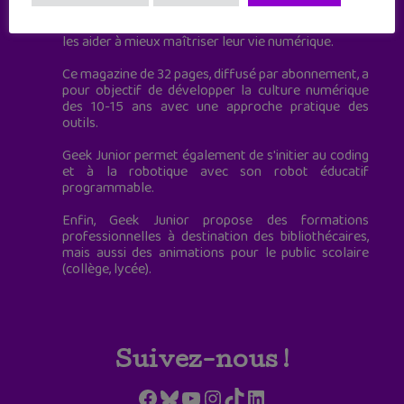
Geek Junior, c’est aussi le premier magazine
mensuel qui s’adresse directement aux ados pour
les aider à mieux maîtriser leur vie numérique.
Ce magazine de 32 pages, diffusé par abonnement, a
pour objectif de développer la culture numérique
des 10-15 ans avec une approche pratique des
outils.
Geek Junior permet également de s'initier au coding
et à la robotique avec son robot éducatif
programmable.
Enfin, Geek Junior propose des formations
professionnelles à destination des bibliothécaires,
mais aussi des animations pour le public scolaire
(collège, lycée).
Suivez-nous !
Facebook
Bluesky
YouTube
Instagram
TikTok
LinkedIn