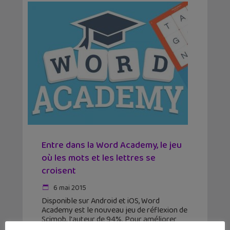
Entre dans la Word Academy, le jeu
où les mots et les lettres se
croisent
6 mai 2015
Disponible sur Android et iOS, Word
Academy est le nouveau jeu de réflexion de
Scimob, l'auteur de 94%. Pour améliorer
ton vocabulaire en t'amusant, c'est le jeu