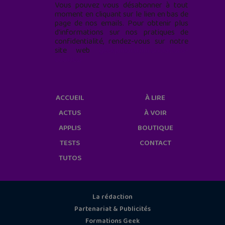
Vous pouvez vous désabonner à tout
moment en cliquant sur le lien en bas de
page de nos emails. Pour obtenir plus
d'informations sur nos pratiques de
confidentialité, rendez-vous sur notre
site web
geekjunior.fr/informations-
cookies/
ACCUEIL
À LIRE
ACTUS
À VOIR
APPLIS
BOUTIQUE
TESTS
CONTACT
TUTOS
La rédaction
Partenariat & Publicités
Formations Geek