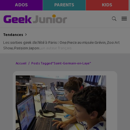
ADOS
PARENTS
KIDS
Tendances
Les sorties geek de l’été à Paris : One Piece au musée Grévin, Zoo Art
Show, Passion Japon…
Accueil
Posts Tagged "Saint-Germain-en-Laye"