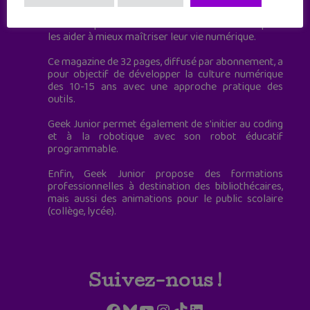
Geek Junior, c’est aussi le premier magazine
mensuel qui s’adresse directement aux ados pour
les aider à mieux maîtriser leur vie numérique.
Ce magazine de 32 pages, diffusé par abonnement, a
pour objectif de développer la culture numérique
des 10-15 ans avec une approche pratique des
outils.
Geek Junior permet également de s'initier au coding
et à la robotique avec son robot éducatif
programmable.
Enfin, Geek Junior propose des formations
professionnelles à destination des bibliothécaires,
mais aussi des animations pour le public scolaire
(collège, lycée).
Suivez-nous !
Facebook
Bluesky
YouTube
Instagram
TikTok
LinkedIn