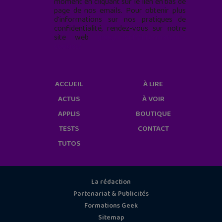
moment en cliquant sur le lien en bas de
page de nos emails. Pour obtenir plus
d'informations sur nos pratiques de
confidentialité, rendez-vous sur notre
site web
geekjunior.fr/informations-
cookies/
ACCUEIL
À LIRE
ACTUS
À VOIR
APPLIS
BOUTIQUE
TESTS
CONTACT
TUTOS
La rédaction
Partenariat & Publicités
Formations Geek
Sitemap