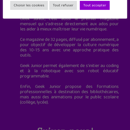
Geek Junior est le premier site de culture numérique
Choisir les cookies
Tout refuser
Tout accepter
à destination des adolescents.
Geek Junior, c’est aussi le premier magazine
mensuel qui s’adresse directement aux ados pour
les aider à mieux maîtriser leur vie numérique.
Ce magazine de 32 pages, diffusé par abonnement, a
pour objectif de développer la culture numérique
des 10-15 ans avec une approche pratique des
outils.
Geek Junior permet également de s'initier au coding
et à la robotique avec son robot éducatif
programmable.
Enfin, Geek Junior propose des formations
professionnelles à destination des bibliothécaires,
mais aussi des animations pour le public scolaire
(collège, lycée).