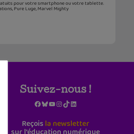
atuits pour votre smartphone ou votre tablette.
Nations, Pure Luge, Marvel Mighty
Suivez-nous !
Facebook
Bluesky
YouTube
Instagram
TikTok
LinkedIn
Reçois
la newsletter
sur l'éducation numérique