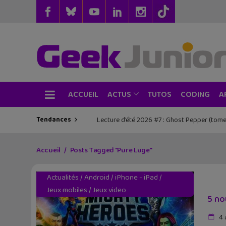
ACCUEIL
TUTOS
CODING
ACTUS
A
Tendances
Lecture d’été 2026 #7 : Ghost Pepper (tome
Accueil
Posts Tagged "Pure Luge"
Actualités
/
Android
/
iPhone - iPad
/
Jeux mobiles
/
Jeux video
5 no
4 