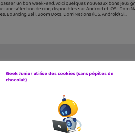
 passer un bon week-end, voici quelques nouveaux bons jeux gr
ici une sélection de cinq, disponibles sur Android et iOS : Domi
s, Bouncing Ball, Boom Dots. DomiNations (iOS, Android) Si
Geek Junior utilise des cookies (sans pépites de
chocolat)