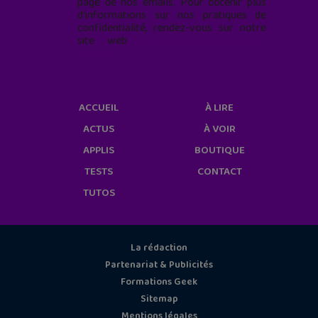
page de nos emails. Pour obtenir plus
d'informations sur nos pratiques de
confidentialité, rendez-vous sur notre
site web
geekjunior.fr/informations-
cookies/
ACCUEIL
À LIRE
ACTUS
À VOIR
APPLIS
BOUTIQUE
TESTS
CONTACT
TUTOS
La rédaction
Partenariat & Publicités
Formations Geek
Sitemap
Mentions légales