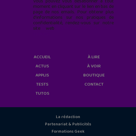
Vous pouvez vous désabonner à tout
moment en cliquant sur le lien en bas de
page de nos emails. Pour obtenir plus
d'informations sur nos pratiques de
confidentialité, rendez-vous sur notre
site web
geekjunior.fr/informations-
cookies/
ACCUEIL
À LIRE
ACTUS
À VOIR
APPLIS
BOUTIQUE
TESTS
CONTACT
TUTOS
La rédaction
Partenariat & Publicités
Formations Geek