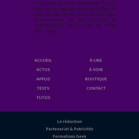
Vous pouvez vous désabonner à tout
moment en cliquant sur le lien en bas de
page de nos emails. Pour obtenir plus
d'informations sur nos pratiques de
confidentialité, rendez-vous sur notre
site web
geekjunior.fr/informations-
cookies/
ACCUEIL
À LIRE
ACTUS
À VOIR
APPLIS
BOUTIQUE
TESTS
CONTACT
TUTOS
La rédaction
Partenariat & Publicités
Formations Geek