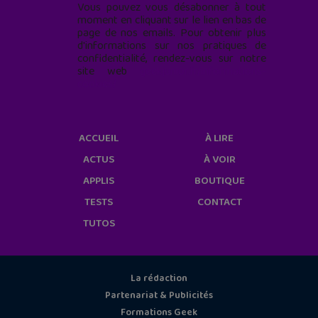
Vous pouvez vous désabonner à tout
moment en cliquant sur le lien en bas de
page de nos emails. Pour obtenir plus
d'informations sur nos pratiques de
confidentialité, rendez-vous sur notre
site web
geekjunior.fr/informations-
cookies/
ACCUEIL
À LIRE
ACTUS
À VOIR
APPLIS
BOUTIQUE
TESTS
CONTACT
TUTOS
La rédaction
Partenariat & Publicités
Formations Geek