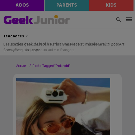
ADOS
PARENTS
KIDS
Tendances
Les sorties geek de l’été à Paris : One Piece au musée Grévin, Zoo Art
Show, Passion Japon…
Accueil
Posts Tagged "Polaroid"