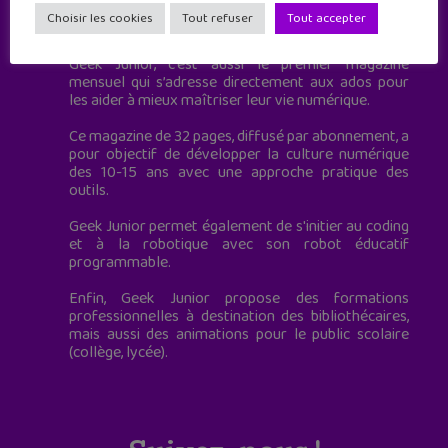
Geek Junior est le premier site de culture numérique
Choisir les cookies
Tout refuser
Tout accepter
à destination des adolescents.
Geek Junior, c’est aussi le premier magazine
mensuel qui s’adresse directement aux ados pour
les aider à mieux maîtriser leur vie numérique.
Ce magazine de 32 pages, diffusé par abonnement, a
pour objectif de développer la culture numérique
des 10-15 ans avec une approche pratique des
outils.
Geek Junior permet également de s'initier au coding
et à la robotique avec son robot éducatif
programmable.
Enfin, Geek Junior propose des formations
professionnelles à destination des bibliothécaires,
mais aussi des animations pour le public scolaire
(collège, lycée).