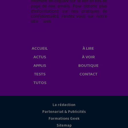
moment en cliquant sur le lien en bas de
page de nos emails. Pour obtenir plus
d'informations sur nos pratiques de
confidentialité, rendez-vous sur notre
site web
geekjunior.fr/informations-
cookies/
ACCUEIL
À LIRE
ACTUS
À VOIR
APPLIS
BOUTIQUE
TESTS
CONTACT
TUTOS
La rédaction
Partenariat & Publicités
Formations Geek
Sitemap