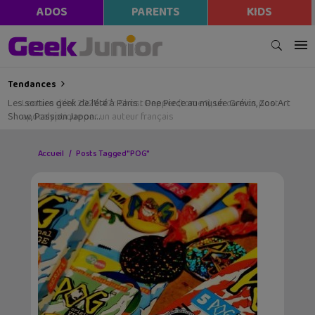
ADOS
PARENTS
KIDS
Tendances
Les sorties geek de l’été à Paris : One Piece au musée Grévin, Zoo Art
Show, Passion Japon…
Accueil
Posts Tagged "POG"