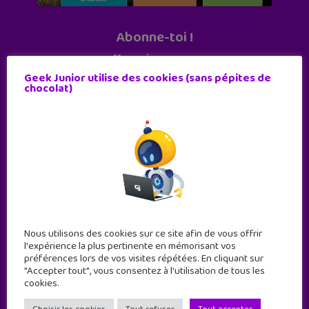
Abonne-toi !
11 numéros par an
Geek Junior utilise des cookies (sans pépites de
chocolat)
JE M'ABONNE !
Nous utilisons des cookies sur ce site afin de vous offrir
l'expérience la plus pertinente en mémorisant vos
préférences lors de vos visites répétées. En cliquant sur
"Accepter tout", vous consentez à l'utilisation de tous les
cookies.
Geek Junior est le premier site de culture numérique
à destination des adolescents.