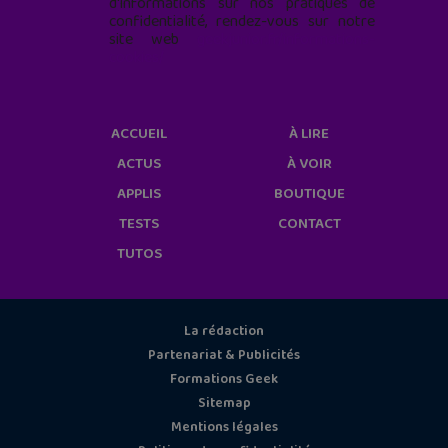
d'informations sur nos pratiques de
confidentialité, rendez-vous sur notre
site web
geekjunior.fr/informations-
cookies/
ACCUEIL
À LIRE
ACTUS
À VOIR
APPLIS
BOUTIQUE
TESTS
CONTACT
TUTOS
La rédaction
Partenariat & Publicités
Formations Geek
Sitemap
Mentions légales