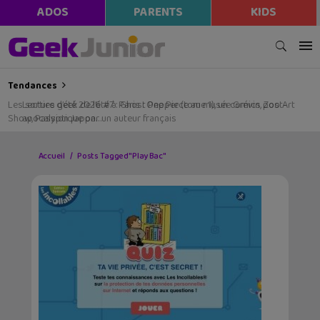
ADOS
PARENTS
KIDS
Tendances
Les sorties geek de l’été à Paris : One Piece au musée Grévin, Zoo Art
Show, Passion Japon…
Accueil
Posts Tagged "Play Bac"