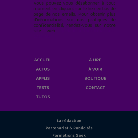
Vous pouvez vous désabonner à tout
moment en cliquant sur le lien en bas de
page de nos emails. Pour obtenir plus
d'informations sur nos pratiques de
confidentialité, rendez-vous sur notre
site web
geekjunior.fr/informations-
cookies/
ACCUEIL
À LIRE
ACTUS
À VOIR
APPLIS
BOUTIQUE
TESTS
CONTACT
TUTOS
La rédaction
Partenariat & Publicités
Formations Geek