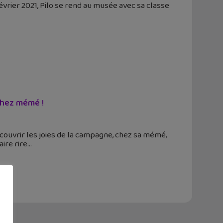
évrier 2021, Pilo se rend au musée avec sa classe
chez mémé !
écouvrir les joies de la campagne, chez sa mémé,
ire rire