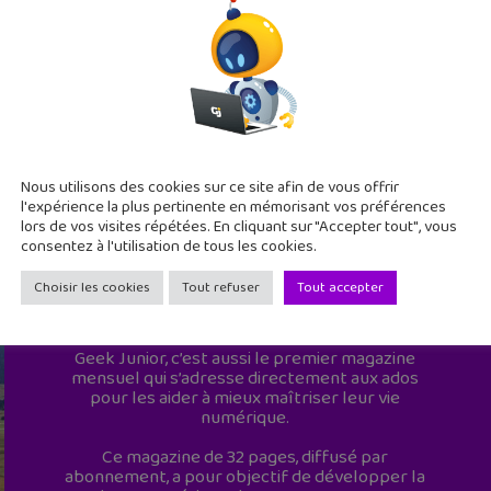
Nous utilisons des cookies sur ce site afin de vous offrir
l'expérience la plus pertinente en mémorisant vos préférences
lors de vos visites répétées. En cliquant sur "Accepter tout", vous
consentez à l'utilisation de tous les cookies.
Choisir les cookies
Tout refuser
Tout accepter
Geek Junior est le premier site de culture
numérique à destination des adolescents.
Geek Junior, c’est aussi le premier magazine
mensuel qui s’adresse directement aux ados
pour les aider à mieux maîtriser leur vie
numérique.
Ce magazine de 32 pages, diffusé par
abonnement, a pour objectif de développer la