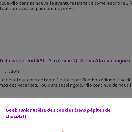
uve Pilo dans sa nouvelle aventure ! Dans ce tome 4 sorti le 3 f
 tout ne se passe pas comme prévu
D du week-end #31 : Pilo (tome 2) s’en va à la campagne 
 mars 2018
est de retour dans ce tome 2 publié par Bamboo édition. Il va d
mps des vacances. Toujours aussi rigolo. Pilo continue de nous fa
Geek Junior utilise des cookies (sans pépites de
chocolat)