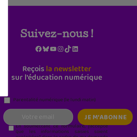
Suivez-nous !
Facebook
Bluesky
YouTube
Instagram
TikTok
LinkedIn
Reçois
la newsletter
sur l'éducation numérique
Parentalité numérique (le lundi matin)
En soumettant ce formulaire, j’accepte
que les informations saisies soient