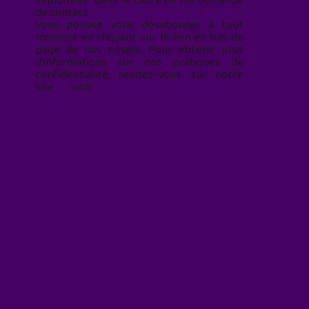
exploitées* dans le cadre de ma demande
de contact.
Vous pouvez vous désabonner à tout
moment en cliquant sur le lien en bas de
page de nos emails. Pour obtenir plus
d'informations sur nos pratiques de
confidentialité, rendez-vous sur notre
site web
geekjunior.fr/informations-
cookies/