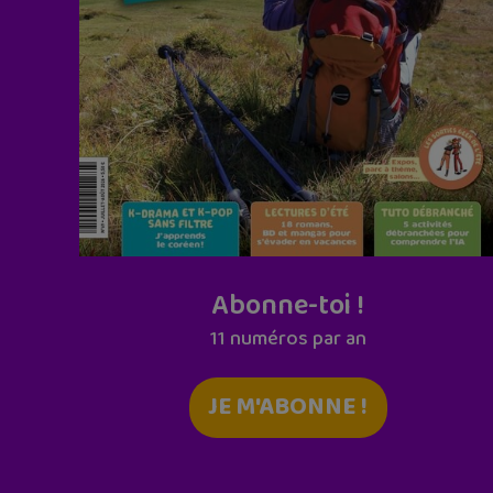
Abonne-toi !
11 numéros par an
JE M'ABONNE !