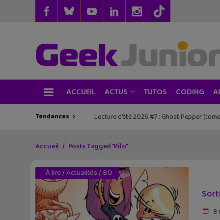
ACCUEIL
TUTOS
CODING
ACTUS
A
Tendances
Lecture d’été 2026 #7 : Ghost Pepper (tome
Accueil
Posts Tagged "Pilo"
À lire
/
Actualités
/
BD
Sorti
8 