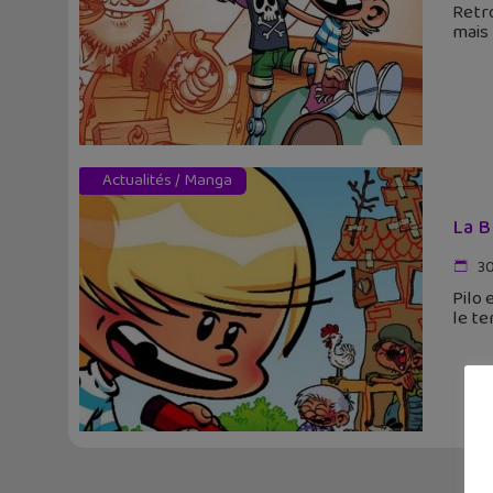
Retro
mais
Actualités
/
Manga
La B
30
Pilo 
le te