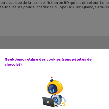
 un classique de la science-fiction en BD qui est de retour. Lon
aux auteurs pour succéder à Philippe Druillet. Quand, au milieu
Geek Junior utilise des cookies (sans pépites de
chocolat)