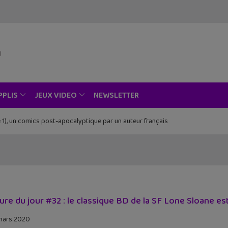
NEWSLETTER
PPLIS
JEUX VIDEO
 1), un comics post-apocalyptique par un auteur français
Piece au musée Grévin, Zoo Art Show, Passion Japon…
ure du jour #32 : le classique BD de la SF Lone Sloane es
mars 2020