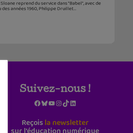
e Sloane reprend du service dans "Babel", avec de
 des années 1960, Philippe Druillet
Suivez-nous !
Facebook
Bluesky
YouTube
Instagram
TikTok
LinkedIn
Reçois
la newsletter
sur l'éducation numérique