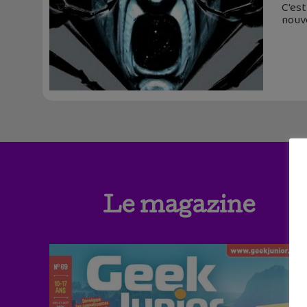
C'est
nouve
Le magazine