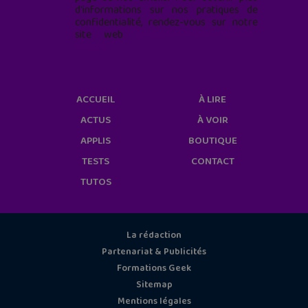
d'informations sur nos pratiques de
confidentialité, rendez-vous sur notre
site web
geekjunior.fr/informations-
cookies/
ACCUEIL
À LIRE
ACTUS
À VOIR
APPLIS
BOUTIQUE
TESTS
CONTACT
TUTOS
La rédaction
Partenariat & Publicités
Formations Geek
Sitemap
Mentions légales