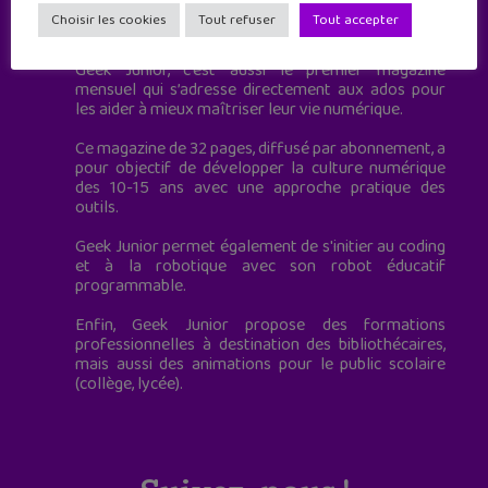
Geek Junior est le premier site de culture numérique
Choisir les cookies
Tout refuser
Tout accepter
à destination des adolescents.
Geek Junior, c’est aussi le premier magazine
mensuel qui s’adresse directement aux ados pour
les aider à mieux maîtriser leur vie numérique.
Ce magazine de 32 pages, diffusé par abonnement, a
pour objectif de développer la culture numérique
des 10-15 ans avec une approche pratique des
outils.
Geek Junior permet également de s'initier au coding
et à la robotique avec son robot éducatif
programmable.
Enfin, Geek Junior propose des formations
professionnelles à destination des bibliothécaires,
mais aussi des animations pour le public scolaire
(collège, lycée).