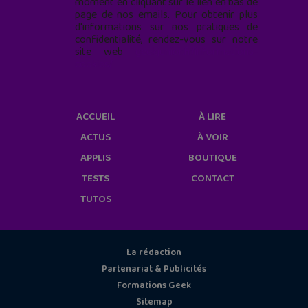
moment en cliquant sur le lien en bas de
page de nos emails. Pour obtenir plus
d'informations sur nos pratiques de
confidentialité, rendez-vous sur notre
site web
geekjunior.fr/informations-
cookies/
ACCUEIL
À LIRE
ACTUS
À VOIR
APPLIS
BOUTIQUE
TESTS
CONTACT
TUTOS
La rédaction
Partenariat & Publicités
Formations Geek
Sitemap