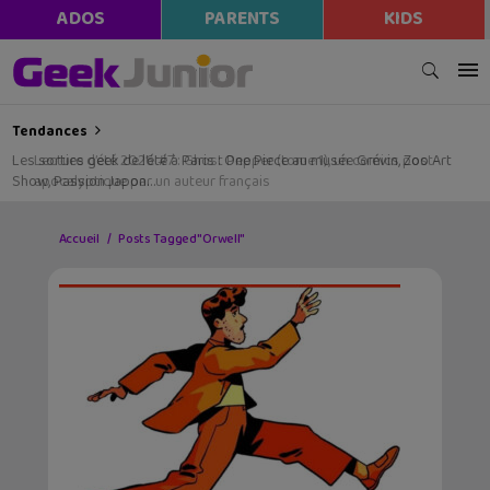
ADOS
PARENTS
KIDS
Tendances
Les sorties geek de l’été à Paris : One Piece au musée Grévin, Zoo Art
Show, Passion Japon…
Accueil
Posts Tagged "Orwell"