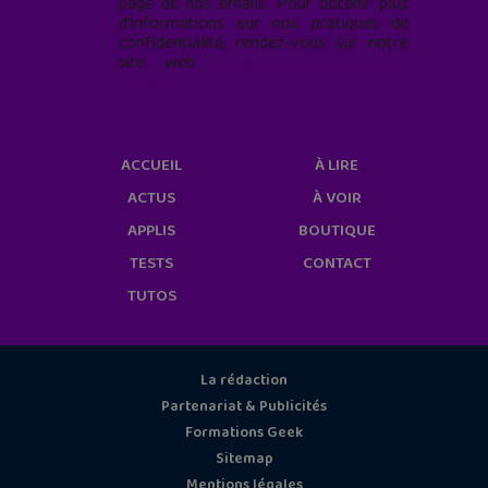
page de nos emails. Pour obtenir plus
d'informations sur nos pratiques de
confidentialité, rendez-vous sur notre
site web
geekjunior.fr/informations-
cookies/
ACCUEIL
À LIRE
ACTUS
À VOIR
APPLIS
BOUTIQUE
TESTS
CONTACT
TUTOS
La rédaction
Partenariat & Publicités
Formations Geek
Sitemap
Mentions légales