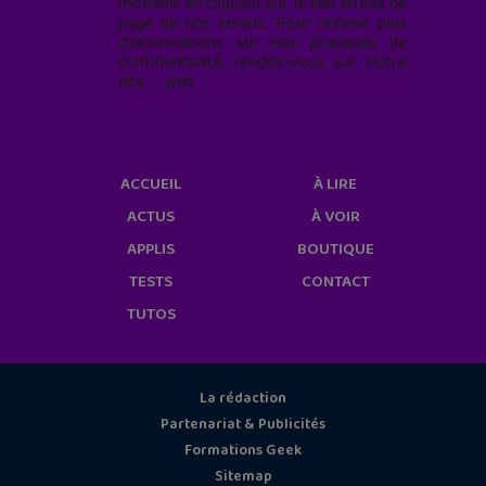
moment en cliquant sur le lien en bas de
page de nos emails. Pour obtenir plus
d'informations sur nos pratiques de
confidentialité, rendez-vous sur notre
site web
geekjunior.fr/informations-
cookies/
ACCUEIL
À LIRE
ACTUS
À VOIR
APPLIS
BOUTIQUE
TESTS
CONTACT
TUTOS
La rédaction
Partenariat & Publicités
Formations Geek
Sitemap