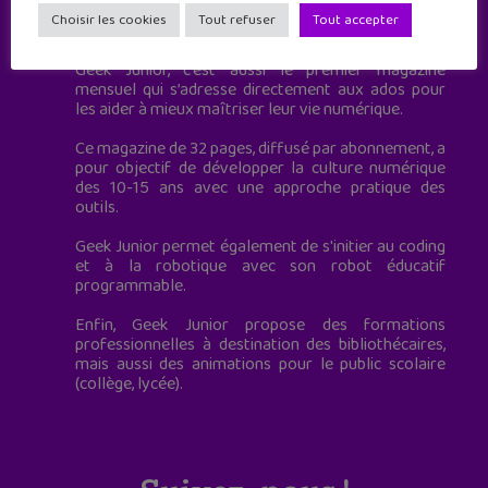
Geek Junior est le premier site de culture numérique
Choisir les cookies
Tout refuser
Tout accepter
à destination des adolescents.
Geek Junior, c’est aussi le premier magazine
mensuel qui s’adresse directement aux ados pour
les aider à mieux maîtriser leur vie numérique.
Ce magazine de 32 pages, diffusé par abonnement, a
pour objectif de développer la culture numérique
des 10-15 ans avec une approche pratique des
outils.
Geek Junior permet également de s'initier au coding
et à la robotique avec son robot éducatif
programmable.
Enfin, Geek Junior propose des formations
professionnelles à destination des bibliothécaires,
mais aussi des animations pour le public scolaire
(collège, lycée).