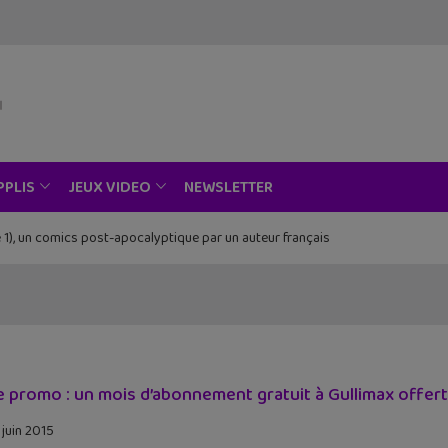
NEWSLETTER
PPLIS
JEUX VIDEO
 1), un comics post-apocalyptique par un auteur français
Piece au musée Grévin, Zoo Art Show, Passion Japon…
 promo : un mois d’abonnement gratuit à Gullimax offert 
 juin 2015