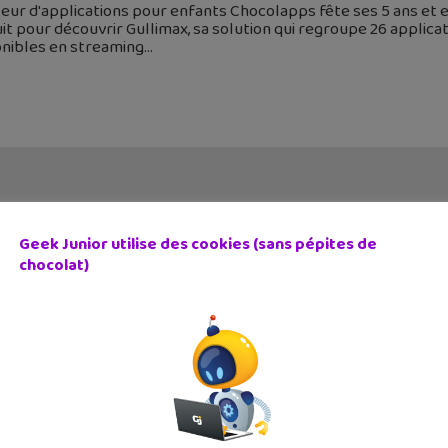
teur d'applications pour enfants Chocolapps fête ses 5 ans et
it pour découvrir Gullimax, sa solution qui regroupe 26 applica
onibles en streaming
Geek Junior utilise des cookies (sans pépites de
chocolat)