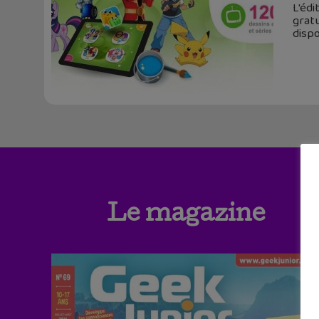
L'édi
gratu
disp
Le magazine