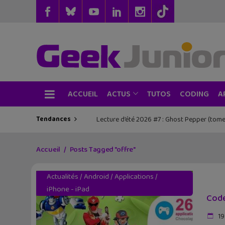
ACCUEIL
TUTOS
CODING
ACTUS
A
Tendances
Lecture d’été 2026 #7 : Ghost Pepper (tome
Les sorties geek de l’été à Paris : One 
Accueil
Posts Tagged "offre"
Actualités
/
Android
/
Applications
/
iPhone - iPad
Code
19