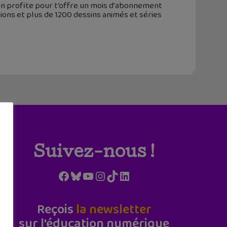
 en profite pour t'offre un mois d'abonnement
tions et plus de 1200 dessins animés et séries
Suivez-nous !
Facebook
Bluesky
YouTube
Instagram
TikTok
LinkedIn
Reçois
la newsletter
sur l'éducation numérique