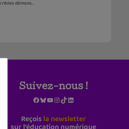
erribles démons
Suivez-nous !
Facebook
Bluesky
YouTube
Instagram
TikTok
LinkedIn
Reçois
la newsletter
sur l'éducation numérique