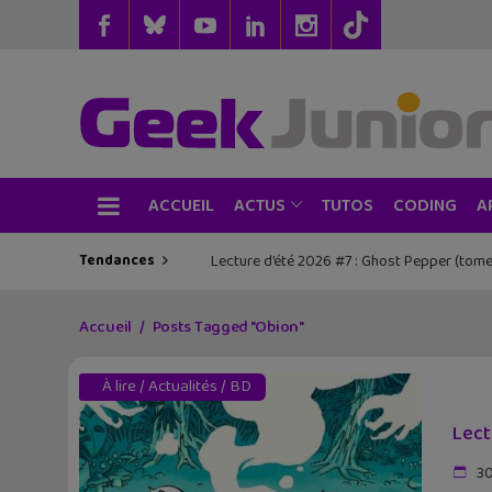
ACCUEIL
TUTOS
CODING
ACTUS
A
Tendances
Lecture d’été 2026 #7 : Ghost Pepper (tome
Accueil
Posts Tagged "Obion"
À lire
/
Actualités
/
BD
Lect
30