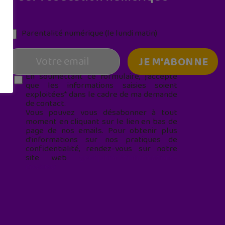
Parentalité numérique (le lundi matin)
En soumettant ce formulaire, j’accepte
que les informations saisies soient
exploitées* dans le cadre de ma demande
de contact.
Vous pouvez vous désabonner à tout
moment en cliquant sur le lien en bas de
page de nos emails. Pour obtenir plus
d'informations sur nos pratiques de
confidentialité, rendez-vous sur notre
site web
geekjunior.fr/informations-
cookies/