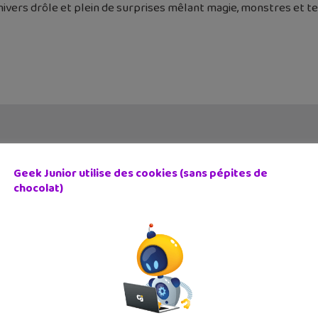
ivers drôle et plein de surprises mêlant magie, monstres et t
Geek Junior utilise des cookies (sans pépites de
chocolat)