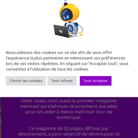
Nous utilisons des cookies sur ce site afin de vous offrir
l'expérience la plus pertinente en mémorisant vos préférences
lors de vos visites répétées. En cliquant sur "Accepter tout", vous
consentez à l'utilisation de tous les cookies.
Choisir les cookies
Tout refuser
Tout accepter
Geek Junior est le premier site de culture
numérique à destination des adolescents.
Geek Junior, c’est aussi le premier magazine
mensuel qui s’adresse directement aux ados
pour les aider à mieux maîtriser leur vie
numérique.
Ce magazine de 32 pages, diffusé par
abonnement, a pour objectif de développer la