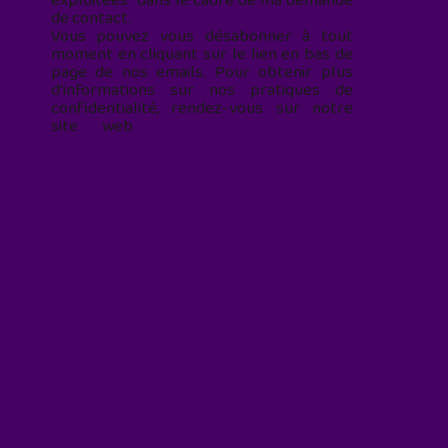
exploitées* dans le cadre de ma demande
de contact.
Vous pouvez vous désabonner à tout
moment en cliquant sur le lien en bas de
page de nos emails. Pour obtenir plus
d'informations sur nos pratiques de
confidentialité, rendez-vous sur notre
site web
geekjunior.fr/informations-
cookies/