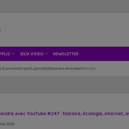
NEWSLETTER
PPLIS
JEUX VIDEO
ce au musée Grévin, Zoo Art Show, Passion Japon…
endre avec YouTube #247 : histoire, écologie, internet, 
mai 2023