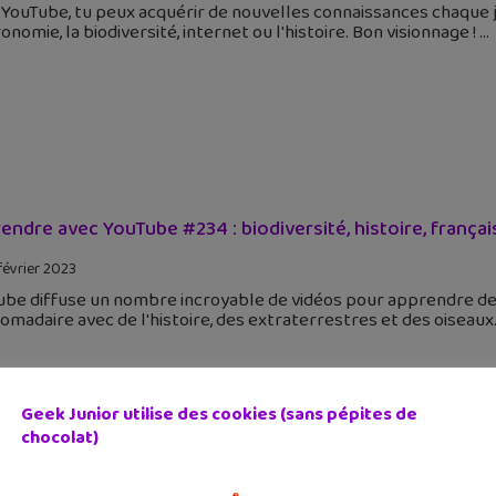
YouTube, tu peux acquérir de nouvelles connaissances chaque jou
ronomie, la biodiversité, internet ou l'histoire. Bon visionnage !
endre avec YouTube #234 : biodiversité, histoire, français
février 2023
be diffuse un nombre incroyable de vidéos pour apprendre de 
madaire avec de l'histoire, des extraterrestres et des oiseaux
Geek Junior utilise des cookies (sans pépites de
chocolat)