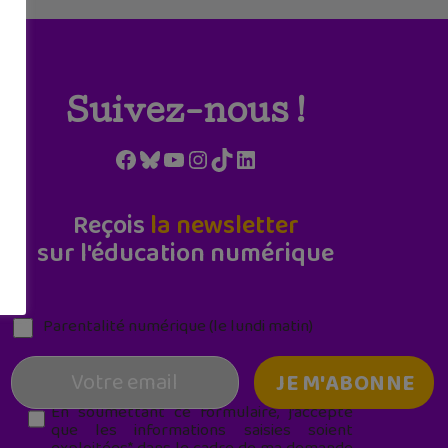
Suivez-nous !
Facebook
Bluesky
YouTube
Instagram
TikTok
LinkedIn
Reçois
la newsletter
sur l'éducation numérique
Parentalité numérique (le lundi matin)
En soumettant ce formulaire, j’accepte
que les informations saisies soient