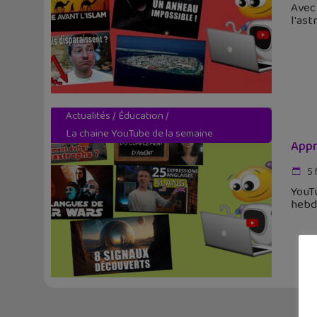
Avec 
l'ast
Actualités
/
Éducation
/
La chaine YouTube de la semaine
Appr
5 
YouTu
hebdo