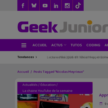
ACCUEIL
TUTOS
CODING
ACTUS
A
Tendances
Les sorties geek de l’été à Paris : One Pie
Accueil
Posts Tagged "Nicolas Meyrieux"
Actualités
/
Éducation
/
La chaine YouTube de la semaine
Appr
9 