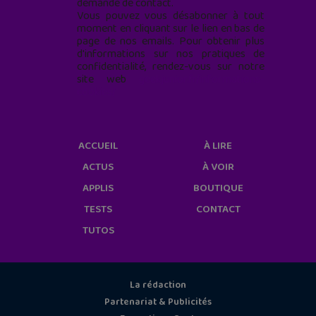
demande de contact.
Vous pouvez vous désabonner à tout
moment en cliquant sur le lien en bas de
page de nos emails. Pour obtenir plus
d'informations sur nos pratiques de
confidentialité, rendez-vous sur notre
site web
geekjunior.fr/informations-
cookies/
ACCUEIL
À LIRE
ACTUS
À VOIR
APPLIS
BOUTIQUE
TESTS
CONTACT
TUTOS
La rédaction
Partenariat & Publicités