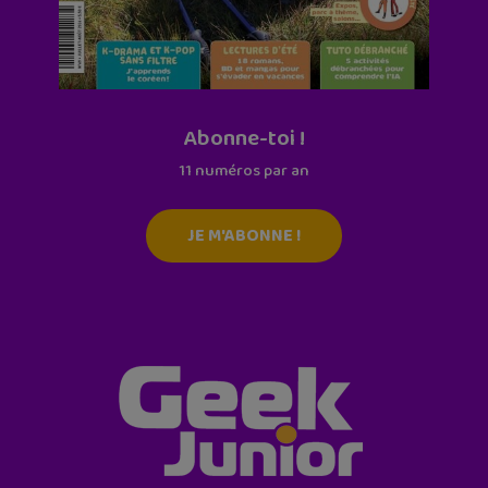
Abonne-toi !
11 numéros par an
JE M'ABONNE !