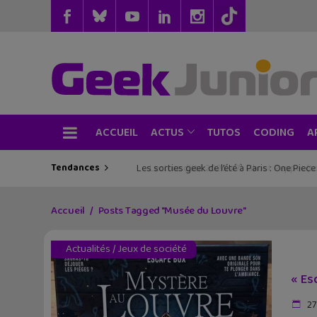
ACCUEIL
TUTOS
CODING
ACTUS
A
Tendances
Les sorties geek de l’été à Paris : One Pie
Accueil
Posts Tagged "Musée du Louvre"
Actualités
/
Jeux de société
« Es
27