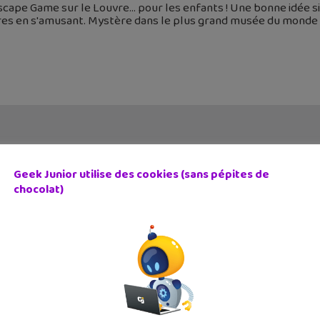
scape Game sur le Louvre… pour les enfants ! Une bonne idée s
es en s'amusant. Mystère dans le plus grand musée du monde !
Geek Junior utilise des cookies (sans pépites de
chocolat)