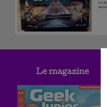
Un E
œuvr
Le magazine