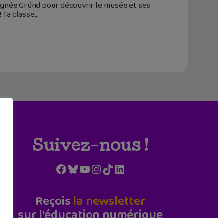
ignée Gründ pour découvrir le musée et ses
 Ta classe
Suivez-nous !
Facebook
Bluesky
YouTube
Instagram
TikTok
LinkedIn
Reçois
la newsletter
sur l'éducation numérique