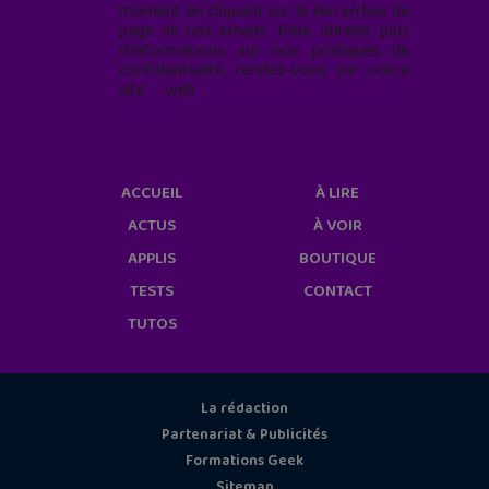
moment en cliquant sur le lien en bas de
page de nos emails. Pour obtenir plus
d'informations sur nos pratiques de
confidentialité, rendez-vous sur notre
site web
geekjunior.fr/informations-
cookies/
ACCUEIL
À LIRE
ACTUS
À VOIR
APPLIS
BOUTIQUE
TESTS
CONTACT
TUTOS
La rédaction
Partenariat & Publicités
Formations Geek
Sitemap