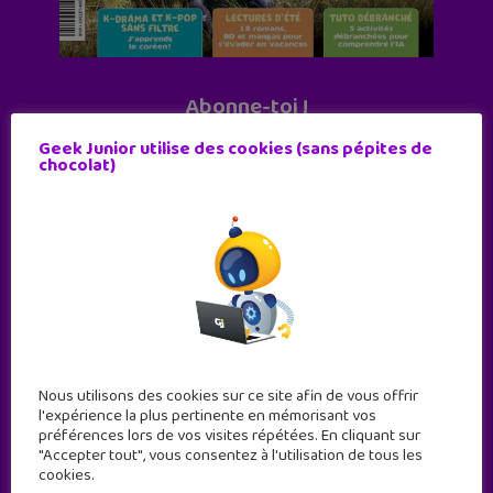
Abonne-toi !
11 numéros par an
Geek Junior utilise des cookies (sans pépites de
chocolat)
JE M'ABONNE !
Nous utilisons des cookies sur ce site afin de vous offrir
l'expérience la plus pertinente en mémorisant vos
préférences lors de vos visites répétées. En cliquant sur
"Accepter tout", vous consentez à l'utilisation de tous les
cookies.