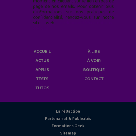
moment en cliquant sur le lien en bas de
page de nos emails. Pour obtenir plus
d'informations sur nos pratiques de
confidentialité, rendez-vous sur notre
site web
geekjunior.fr/informations-
cookies/
ACCUEIL
À LIRE
ACTUS
À VOIR
APPLIS
BOUTIQUE
TESTS
CONTACT
TUTOS
La rédaction
Partenariat & Publicités
Formations Geek
Sitemap