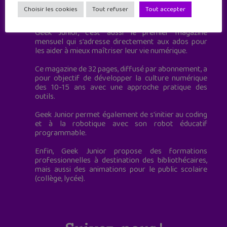
Geek Junior est le premier site de culture numérique
Choisir les cookies
Tout refuser
Tout accepter
à destination des adolescents.
Geek Junior, c’est aussi le premier magazine
mensuel qui s’adresse directement aux ados pour
les aider à mieux maîtriser leur vie numérique.
Ce magazine de 32 pages, diffusé par abonnement, a
pour objectif de développer la culture numérique
des 10-15 ans avec une approche pratique des
outils.
Geek Junior permet également de s'initier au coding
et à la robotique avec son robot éducatif
programmable.
Enfin, Geek Junior propose des formations
professionnelles à destination des bibliothécaires,
mais aussi des animations pour le public scolaire
(collège, lycée).