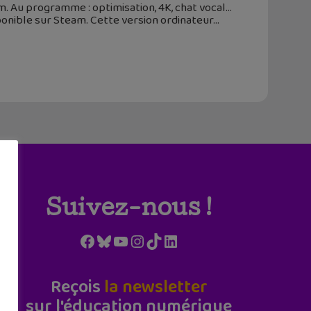
. Au programme : optimisation, 4K, chat vocal…
sponible sur Steam. Cette version ordinateur
Suivez-nous !
Facebook
Bluesky
YouTube
Instagram
TikTok
LinkedIn
Reçois
la newsletter
sur l'éducation numérique