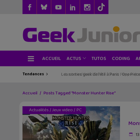
ACCUEIL
TUTOS
CODING
ACTUS
A
Tendances
Les sorties geek de l’été à Paris : One Pie
Accueil
Posts Tagged "Monster Hunter Rise"
Actualités
/
Jeux video
/
PC
Mons
13