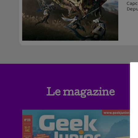
Capco
Depui
Le magazine