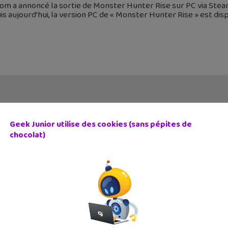
m a annoncé la sortie de Monster Hunter Rise sur PC via Steam
s aujourd’hui, la version PC de « Monster Hunter Rise » est di
Geek Junior utilise des cookies (sans pépites de
chocolat)