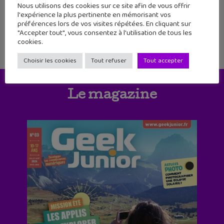
aventures de Bob l'éponge ! Bob l'éponge
Nous utilisons des cookies sur ce site afin de vous offrir
est un personnage qu'on aime
l'expérience la plus pertinente en mémorisant vos
préférences lors de vos visites répétées. En cliquant sur
"Accepter tout", vous consentez à l'utilisation de tous les
cookies.
Choisir les cookies
Tout refuser
Tout accepter
Le magazine