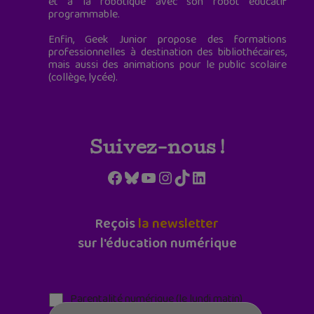
et à la robotique avec son robot éducatif
programmable.
Enfin, Geek Junior propose des formations
professionnelles à destination des bibliothécaires,
mais aussi des animations pour le public scolaire
(collège, lycée).
Suivez-nous !
Facebook
Bluesky
YouTube
Instagram
TikTok
LinkedIn
Reçois
la newsletter
sur l'éducation numérique
Parentalité numérique (le lundi matin)