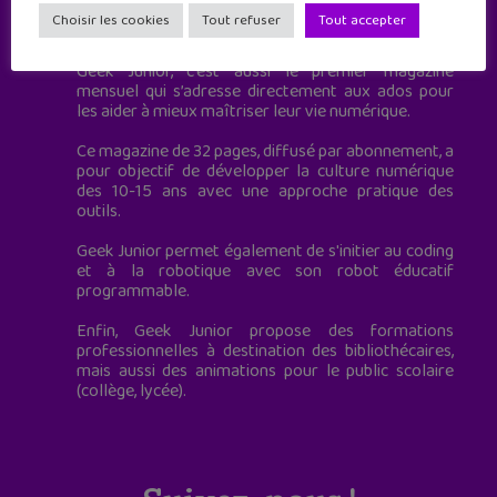
Geek Junior est le premier site de culture numérique
Choisir les cookies
Tout refuser
Tout accepter
à destination des adolescents.
Geek Junior, c’est aussi le premier magazine
mensuel qui s’adresse directement aux ados pour
les aider à mieux maîtriser leur vie numérique.
Ce magazine de 32 pages, diffusé par abonnement, a
pour objectif de développer la culture numérique
des 10-15 ans avec une approche pratique des
outils.
Geek Junior permet également de s'initier au coding
et à la robotique avec son robot éducatif
programmable.
Enfin, Geek Junior propose des formations
professionnelles à destination des bibliothécaires,
mais aussi des animations pour le public scolaire
(collège, lycée).