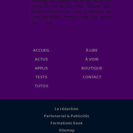
moment en cliquant sur le lien en bas de
page de nos emails. Pour obtenir plus
d'informations sur nos pratiques de
confidentialité, rendez-vous sur notre
site web
geekjunior.fr/informations-
cookies/
ACCUEIL
À LIRE
ACTUS
À VOIR
APPLIS
BOUTIQUE
TESTS
CONTACT
TUTOS
La rédaction
Partenariat & Publicités
Formations Geek
Sitemap