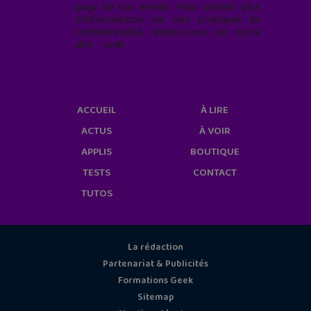
page de nos emails. Pour obtenir plus
d'informations sur nos pratiques de
confidentialité, rendez-vous sur notre
site web
geekjunior.fr/informations-
cookies/
ACCUEIL
À LIRE
ACTUS
À VOIR
APPLIS
BOUTIQUE
TESTS
CONTACT
TUTOS
La rédaction
Partenariat & Publicités
Formations Geek
Sitemap