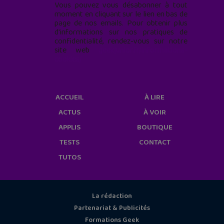
Vous pouvez vous désabonner à tout
moment en cliquant sur le lien en bas de
page de nos emails. Pour obtenir plus
d'informations sur nos pratiques de
confidentialité, rendez-vous sur notre
site web
geekjunior.fr/informations-
cookies/
ACCUEIL
À LIRE
ACTUS
À VOIR
APPLIS
BOUTIQUE
TESTS
CONTACT
TUTOS
La rédaction
Partenariat & Publicités
Formations Geek