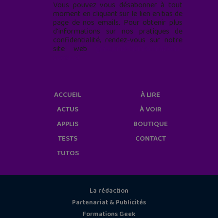
Vous pouvez vous désabonner à tout
moment en cliquant sur le lien en bas de
page de nos emails. Pour obtenir plus
d'informations sur nos pratiques de
confidentialité, rendez-vous sur notre
site web
geekjunior.fr/informations-
cookies/
ACCUEIL
À LIRE
ACTUS
À VOIR
APPLIS
BOUTIQUE
TESTS
CONTACT
TUTOS
La rédaction
Partenariat & Publicités
Formations Geek