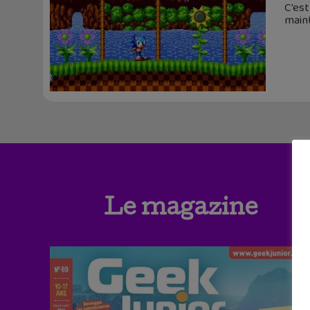
C'est
maint
Le magazine