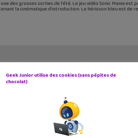
 une des grosses sorties de l'été. Le jeu vidéo Sonic Mania est 
enant la cinématique d'introduction. Le hérisson bleu est de r
Geek Junior utilise des cookies (sans pépites de
chocolat)