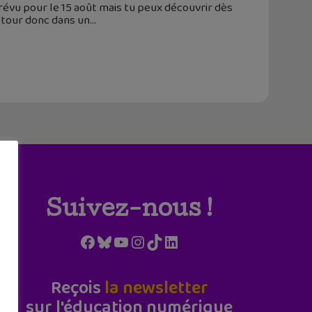
prévu pour le 15 août mais tu peux découvrir dès
etour donc dans un
Suivez-nous !
Facebook
Bluesky
YouTube
Instagram
TikTok
LinkedIn
Reçois
la newsletter
sur l'éducation numérique