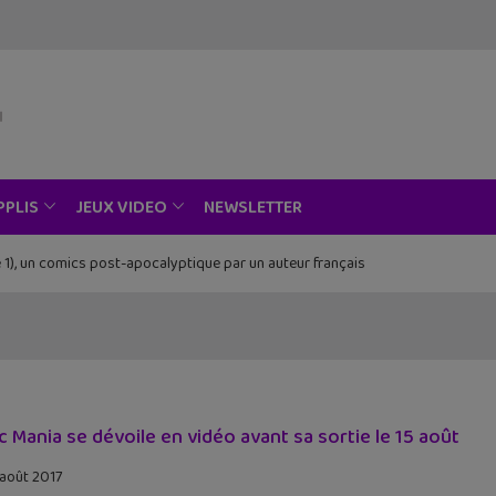
NEWSLETTER
PPLIS
JEUX VIDEO
 1), un comics post-apocalyptique par un auteur français
Piece au musée Grévin, Zoo Art Show, Passion Japon…
c Mania se dévoile en vidéo avant sa sortie le 15 août
 août 2017