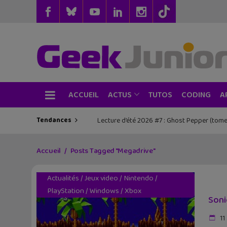
ACCUEIL
TUTOS
CODING
ACTUS
A
Tendances
Lecture d’été 2026 #7 : Ghost Pepper (tome
Les sorties geek de l’été à Paris : One 
Accueil
Posts Tagged "Megadrive"
Actualités
/
Jeux video
/
Nintendo
/
PlayStation
/
Windows
/
Xbox
Soni
11