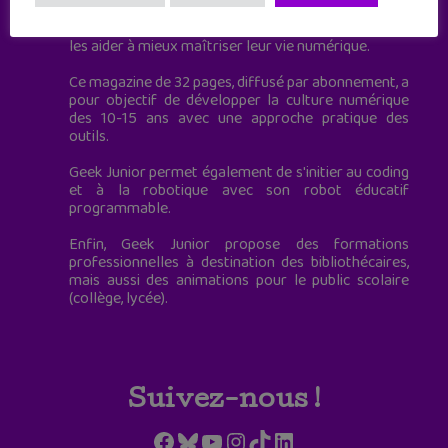
Geek Junior, c’est aussi le premier magazine
mensuel qui s’adresse directement aux ados pour
les aider à mieux maîtriser leur vie numérique.
Ce magazine de 32 pages, diffusé par abonnement, a
pour objectif de développer la culture numérique
des 10-15 ans avec une approche pratique des
outils.
Geek Junior permet également de s'initier au coding
et à la robotique avec son robot éducatif
programmable.
Enfin, Geek Junior propose des formations
professionnelles à destination des bibliothécaires,
mais aussi des animations pour le public scolaire
(collège, lycée).
Suivez-nous !
Facebook
Bluesky
YouTube
Instagram
TikTok
LinkedIn