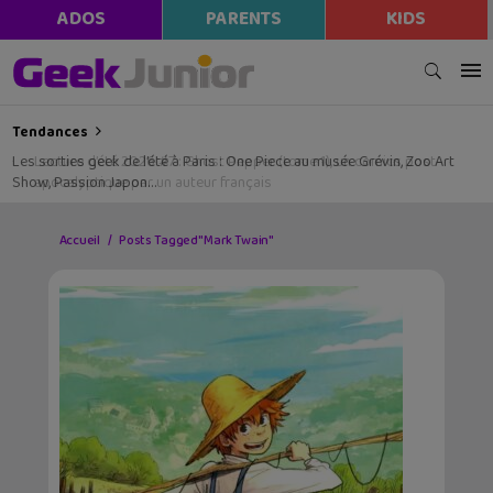
ADOS
PARENTS
KIDS
Tendances
Les sorties geek de l’été à Paris : One Piece au musée Grévin, Zoo Art
Show, Passion Japon…
Accueil
Posts Tagged "Mark Twain"